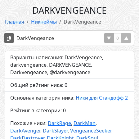
DARKVENGEANCE
Главная
Никнеймы
DarkVengeance
DarkVengeance
▼
0
▲
Варианты написания: DarkVengeance,
darkvengeance, DARKVENGEANCE,
Darkvengeance, @darkvengeance
Общий рейтинг ника: 0
Основная категория ника:
Ники для Стандофф 2
Рейтинг в категории: 0
Похожие ники:
DarkRage
,
DarkMan
,
DarkAvenger
,
DarkSlayer
,
VengeanceSeeker
,
DarkDestroyer
,
DarkKnight
,
DarkSoul
,