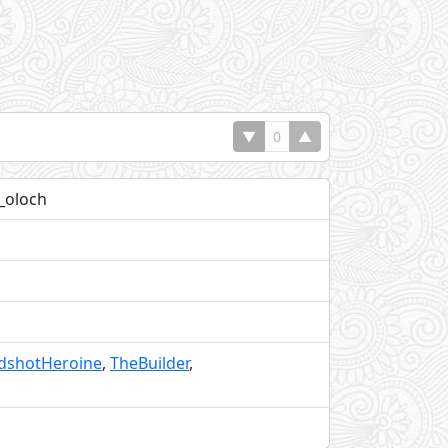
▼
0
▲
_oloch
dshotHeroine
,
TheBuilder
,