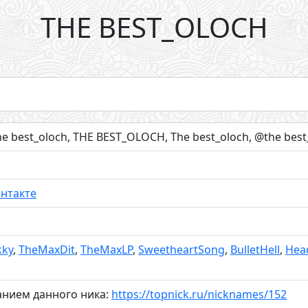
THE BEST_OLOCH
e best_oloch, THE BEST_OLOCH, The best_oloch, @the best
онтакте
kky
,
TheMaxDit
,
TheMaxLP
,
SweetheartSong
,
BulletHell
,
Hea
анием данного ника:
https://topnick.ru/nicknames/152