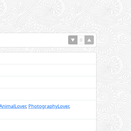
▼
0
▲
AnimalLover
,
PhotographyLover
,