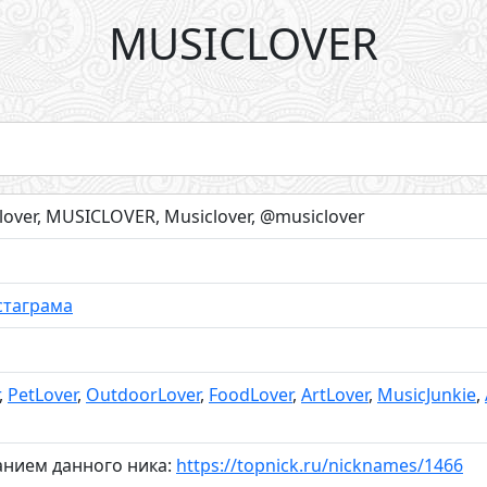
MUSICLOVER
over, MUSICLOVER, Musiclover, @musiclover
стаграма
,
PetLover
,
OutdoorLover
,
FoodLover
,
ArtLover
,
MusicJunkie
,
анием данного ника:
https://topnick.ru/nicknames/1466